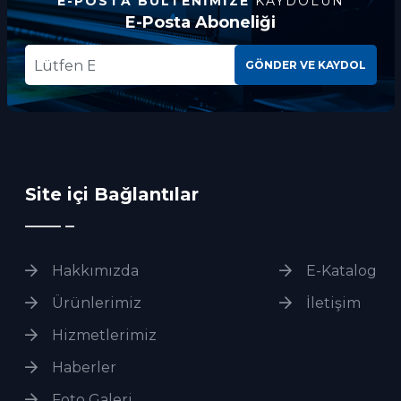
E-POSTA BÜLTENIMIZE
KAYDOLUN
E-Posta Aboneliği
GÖNDER VE KAYDOL
Site içi Bağlantılar
Hakkımızda
E-Katalog
Ürünlerimiz
İletişim
Hizmetlerimiz
Haberler
Foto Galeri