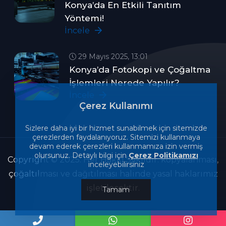
Konya’da En Etkili Tanıtım
Yöntemi!
İncele
29 Mayıs 2025, 13:01
Konya’da Fotokopi ve Çoğaltma
İşlemleri Nerede Yapılır?
İncele
Çerez Kullanımı
Sizlere daha iyi bir hizmet sunabilmek için sitemizde
çerezlerden faydalanıyoruz. Sitemizi kullanmaya
devam ederek çerezleri kullanmamıza izin vermiş
olursunuz. Detaylı bilgi için
Çerez Politikamızı
Copyright © 2025. Her Hakkı Saklıdır. kopyalanması,
inceleyebilirsiniz
çoğaltılması ve dağıtılması halinde yasal haklarımız
işletilecektir.
Tamam