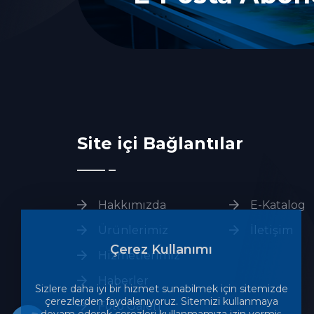
Site içi Bağlantılar
Hakkımızda
E-Katalog
Ürünlerimiz
İletişim
Çerez Kullanımı
Hizmetlerimiz
Haberler
Sizlere daha iyi bir hizmet sunabilmek için sitemizde
çerezlerden faydalanıyoruz. Sitemizi kullanmaya
Foto Galeri