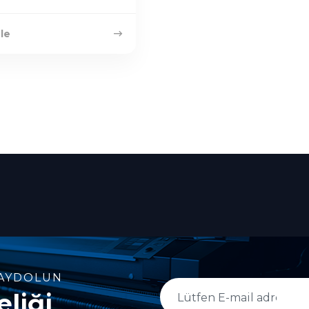
le
AYDOLUN
liği