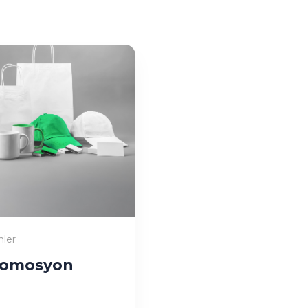
nler
romosyon