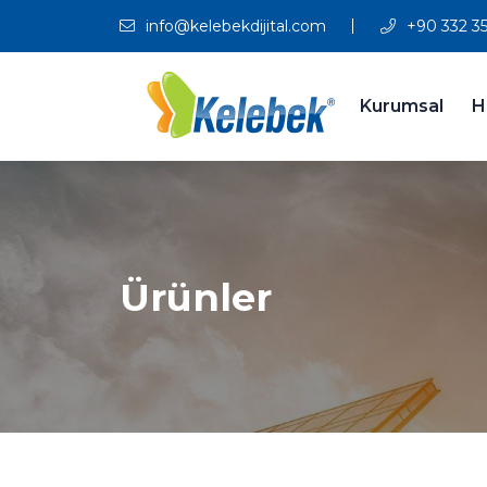
info@kelebekdijital.com
+90 332 35
Kurumsal
H
Ürünler