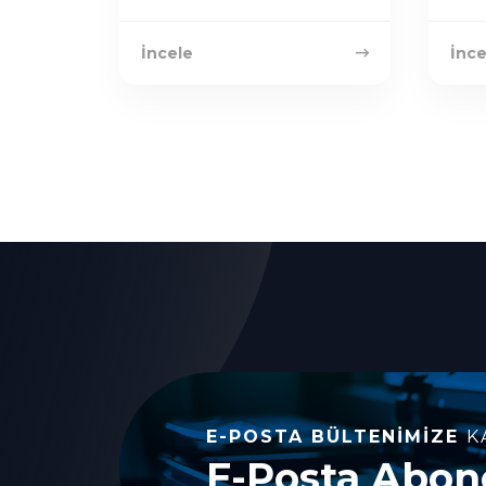
İncele
İnce
E-POSTA BÜLTENIMIZE
K
E-Posta Abone